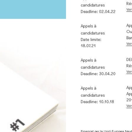
Ré
candidatures
Voir
Deadline: 02.04.22
Ap
Appels à
Ou
candidatures
Ba
Date limite:
Voir
18.07.21
DE
Appels à
Ré
candidatures
Voir
Deadline: 30.04.20
Ap
Appels à
Ap
candidatures
20
Deadline: 10.10.18
Voir
Finançat per la Unió Europea Ne