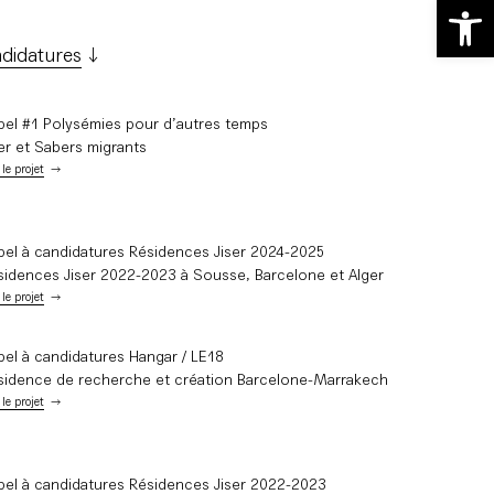
Ouvrir la 
didatures
pel #1 Polysémies pour d’autres temps
er et Sabers migrants
 le projet
pel à candidatures Résidences Jiser 2024-2025
sidences Jiser 2022-2023 à Sousse, Barcelone et Alger
 le projet
pel à candidatures Hangar / LE18
sidence de recherche et création Barcelone-Marrakech
 le projet
pel à candidatures Résidences Jiser 2022-2023