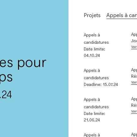
Projets
Appels à can
Tout
Ap
Appels à
Appels à
Jis
candidatures
candidatures
Voir
Date limite:
Résidences
04.10.24
es pour
S>ALG
tures
tures
tures
tures
Expositions
dence
Taula
Ap
Appels à
022-2023
024-2025
AL
ps
18
Ré
candidatures
MURAL
Voir
20
Deadline: 15.07.24
Publications
.24
.24
.21
22
18
24
Actions
Ap
Appels à
Ré
candidatures
Voir
Date limite:
21.06.24
Ap
Appels à