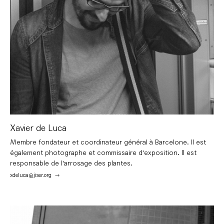
La présentation publique de la fresque coïncide en septembre
Le premier projet dévelopé par l’association a
avec les Ateliers Ouverts et la Fête du quartier du Poblenou.
été Perceptions de la Ville, exposition collective
d’artistes tunisiens et espagnols, dans
la Galerie Ben Soltane de Sidi Bou Saïd, Tunisie.
Xavier de Luca
Membre fondateur et coordinateur général à Barcelone. Il est
également photographe et commissaire d'exposition. Il est
responsable de l'arrosage des plantes.
xdeluca@jiser.org