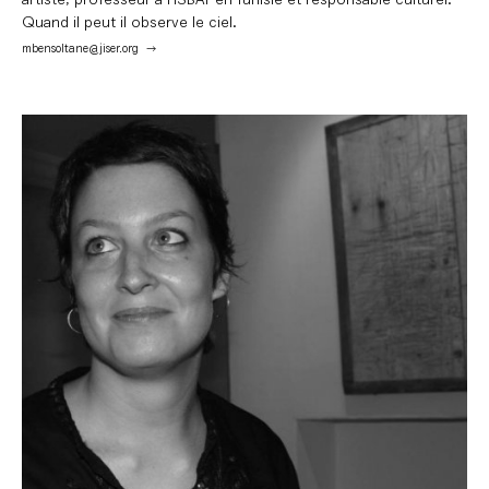
Quand il peut il observe le ciel.
mbensoltane@jiser.org