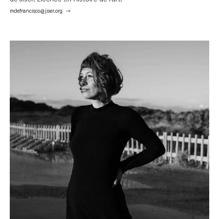
mdefrancisco@jiser.org