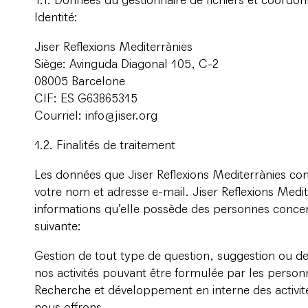
1.1. Données du gestionnaire de fichiers et coordo
Identité:
Jiser Reflexions Mediterrànies
Siège: Avinguda Diagonal 105, C-2
08005 Barcelone
CIF: ES G63865315
Courriel: info@jiser.org
1.2. Finalités de traitement
Les données que Jiser Reflexions Mediterrànies co
votre nom et adresse e-mail. Jiser Reflexions Medite
informations qu’elle possède des personnes conce
suivante:
Gestion de tout type de question, suggestion ou 
nos activités pouvant être formulée par les person
Recherche et développement en interne des activité
nous offrons.