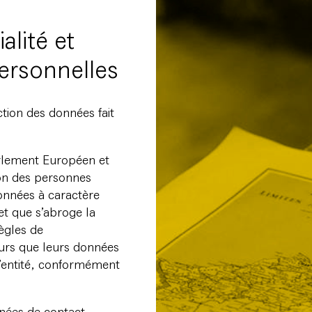
alité et
ersonnelles
ction des données fait
rlement Européen et
ion des personnes
données à caractère
 et que s’abroge la
règles de
eurs que leurs données
l’entité, conformément