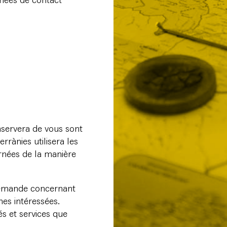
nnées de contact
nservera de vous sont
rrànies utilisera les
rnées de la manière
demande concernant
nes intéressées.
s et services que