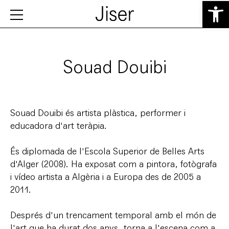
Obre la b
Souad Douibi
Souad Douibi és artista plàstica, performer i
educadora d'art teràpia.
És diplomada de l'Escola Superior de Belles Arts
d'Alger (2008). Ha exposat com a pintora, fotògrafa
i vídeo artista a Algèria i a Europa des de 2005 a
2011.
Després d'un trencament temporal amb el món de
l'art que ha durat dos anys, torna a l'escena com a