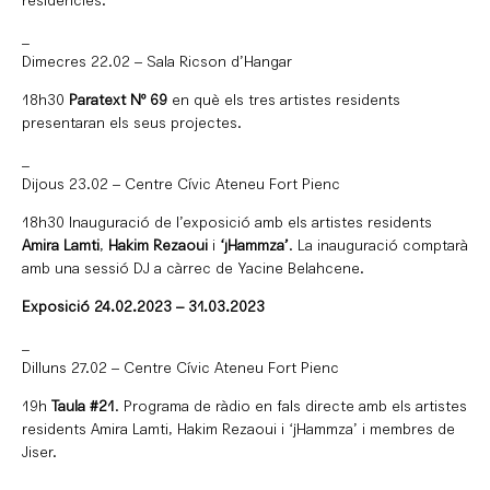
residències.
_
Dimecres 22.02 – Sala Ricson d’Hangar
18h30
Paratext Nº 69
en què els tres artistes residents
presentaran els seus projectes.
_
Dijous 23.02 – Centre Cívic Ateneu Fort Pienc
18h30 Inauguració de l’exposició amb els artistes residents
Amira Lamti
,
Hakim Rezaoui
i
‘jHammza’
. La inauguració comptarà
amb una sessió DJ a càrrec de Yacine Belahcene.
Exposició 24.02.2023 – 31.03.2023
_
Dilluns 27.02 – Centre Cívic Ateneu Fort Pienc
19h
Taula #21
. Programa de ràdio en fals directe amb els artistes
residents Amira Lamti, Hakim Rezaoui i ‘jHammza’ i membres de
Jiser.