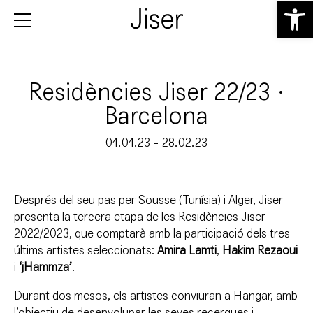
Obre la b
Residències Jiser 22/23 ·
Barcelona
01.01.23 - 28.02.23
Després del seu pas per Sousse (Tunísia) i Alger, Jiser
presenta la tercera etapa de les Residències Jiser
2022/2023, que comptarà amb la participació dels tres
últims artistes seleccionats:
Amira Lamti
,
Hakim Rezaoui
i
‘jHammza’
.
Durant dos mesos, els artistes conviuran a Hangar, amb
l’objectiu de desenvolupar les seves recerques i