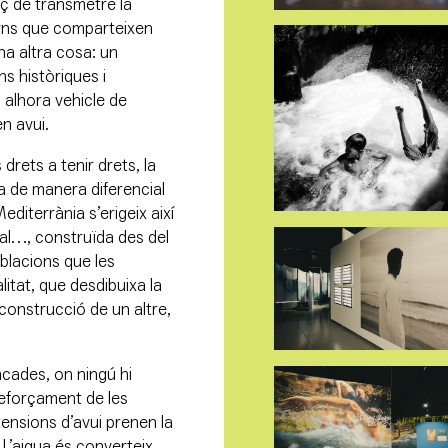
aç de transmetre la
verns que comparteixen
na altra cosa: un
s històriques i
 alhora vehicle de
en avui.
s drets a tenir drets, la
ssa de manera diferencial
diterrània s’erigeix així
al…, construïda des del
oblacions que les
itat, que desdibuixa la
 construcció de un altre,
ncades, on ningú hi
eforçament de les
 tensions d’avui prenen la
 L’aigua és converteix