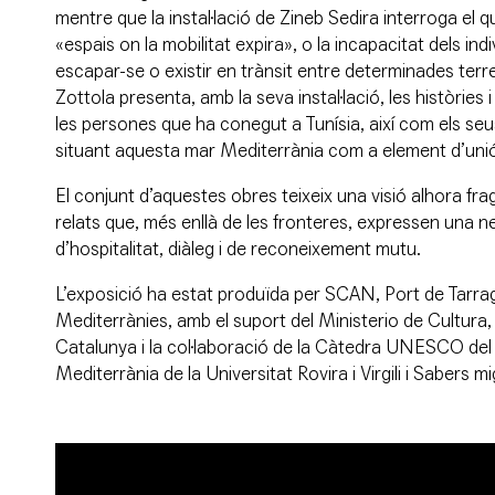
mentre que la instal·lació de Zineb Sedira interroga el 
«espais on la mobilitat expira», o la incapacitat dels ind
escapar-se o existir en trànsit entre determinades terres
Zottola presenta, amb la seva instal·lació, les històries i
les persones que ha conegut a Tunísia, així com els seus
situant aquesta mar Mediterrània com a element d’unió
El conjunt d’aquestes obres teixeix una visió alhora f
relats que, més enllà de les fronteres, expressen una 
d’hospitalitat, diàleg i de reconeixement mutu.
L’exposició ha estat produïda per SCAN, Port de Tarrag
Mediterrànies, amb el suport del Ministerio de Cultura, 
Catalunya i la col·laboració de la Càtedra UNESCO del D
Mediterrània de la Universitat Rovira i Virgili i Sabers m