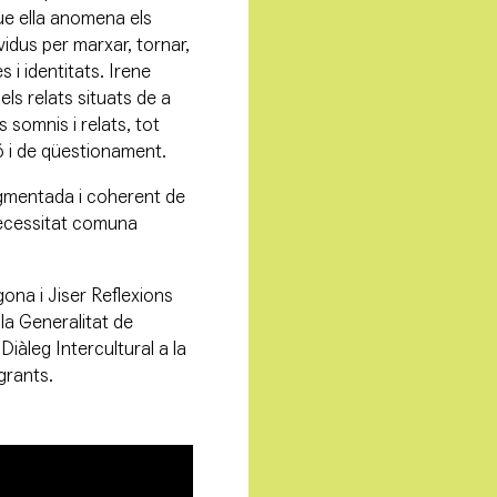
que ella anomena els
ividus per marxar, tornar,
 i identitats. Irene
 els relats situats de a
 somnis i relats, tot
 i de qüestionament.
ragmentada i coherent de
necessitat comuna
ona i Jiser Reflexions
la Generalitat de
iàleg Intercultural a la
igrants.