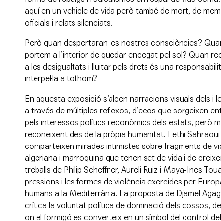
aquí en un vehicle de vida però també de mort, de memòri
oficials i relats silenciats.
Però quan despertaran les nostres consciències? Quan 
portem a l’interior de quedar encegat pel sol? Quan re
a les desigualtats i lluitar pels drets és una responsabili
interpel·la a tothom?
En aquesta exposició s’alcen narracions visuals dels i l
a través de múltiples reflexos, d’ecos que sorgeixen entr
pels interessos polítics i econòmics dels estats, però m
reconeixent des de la pròpia humanitat. Fethi Sahraoui
comparteixen mirades intimistes sobre fragments de vid
algeriana i marroquina que tenen set de vida i de creix
treballs de Philip Scheffner, Aureli Ruiz i Maya-Ines To
pressions i les formes de violència exercides per Euro
humans a la Mediterrània. La proposta de Djamel Aga
crítica la voluntat política de dominació dels cossos, del
on el formigó es converteix en un símbol del control d