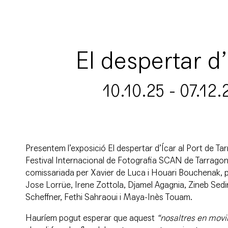
El despertar d’
10.10.25 - 07.12.
Presentem l’exposició El despertar d’Ícar al Port de Ta
Festival Internacional de Fotografia SCAN de Tarragon
comissariada per Xavier de Luca i Houari Bouchenak, p
Jose Lorrüe, Irene Zottola, Djamel Agagnia, Zineb Sedira,
Scheffner, Fethi Sahraoui i Maya-Inès Touam.
Hauríem pogut esperar que aquest
“nosaltres en mov