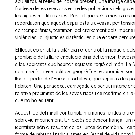
abu ali fos el reflex del nostre present, una imatge cap
fluïdesa de les relacions entre les poblacions i els go
les aigües mediterrànies. Però el que se’ns mostra és u
recordatori que aquest espai està travessat per tension
contemporànies, testimoni del creixement dels imperis i
violències i d’injustícies sistèmiques que encara perdur
El llegat colonial, la vigilància i el control, la negació del
prohibició de la lliure circulació dins del territori trave
a les societats que habiten aquesta regió del món. La Me
com una frontera política, geogràfica, econòmica, soci
lloc de poder de l’Europa fortalesa, que separa a les p
habiten. Una paradoxa, carregada de sentit i intencional
relativa proximitat de les seves ribes i es reafirma en la
que no ho és tant.
Aquest joc del mirall contempla memòries ferides o tre
sobreviu impunement. Un excés de desconfiança i un r
identitats són el resultat de les lluites de memòria. Les
forma de rebuigs i radicalismes en l’espai de vida comú.