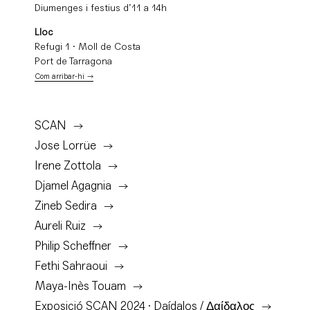
Diumenges i festius d’11 a 14h
Lloc
Refugi 1 · Moll de Costa
Port de Tarragona
Com arribar-hi
SCAN
Jose Lorrüe
Irene Zottola
Djamel Agagnia
Zineb Sedira
Aureli Ruiz
Philip Scheffner
Fethi Sahraoui
Maya-Inès Touam
Exposició SCAN 2024 · Daídalos / Δαίδαλος