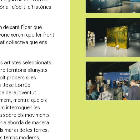
a i d’oblit, d’històries
deixarà l’Ícar que
coneixerem que fer front
tat col·lectiva que ens
es artistes seleccionats,
e territoris allunyats
olt propers si es
 i Jose Lorrüe
a de la joventut
ement, mentre que els
uam interroguen les
pa sobre els moviments
gnia aborda de manera
s mars i de les terres,
els temps moderns,