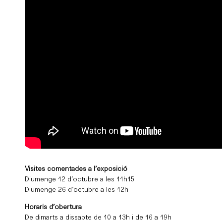
Visites comentades a l’exposició
Diumenge 12 d’octubre a les 11h15
Diumenge 26 d’octubre a les 12h
Horaris d’obertura
De dimarts a dissabte de 10 a 13h i de 16 a 19h