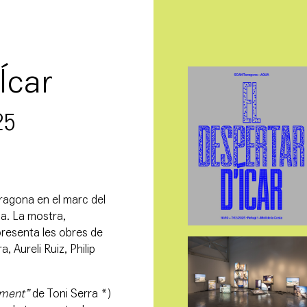
Ícar
25
rragona en el marc del
a. La mostra,
resenta les obres de
 Aureli Ruiz, Philip
iment”
de Toni Serra *)