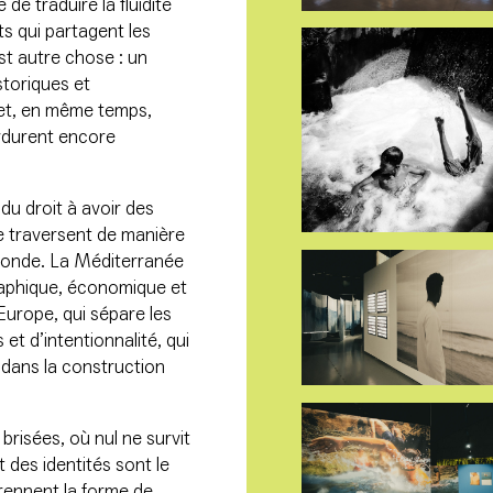
 de traduire la fluidité
s qui partagent les
t autre chose : un
storiques et
 et, en même temps,
erdurent encore
i du droit à avoir des
oire traversent de manière
 monde. La Méditerranée
raphique, économique et
Europe, qui sépare les
et d’intentionnalité, qui
e dans la construction
risées, où nul ne survit
des identités sont le
prennent la forme de