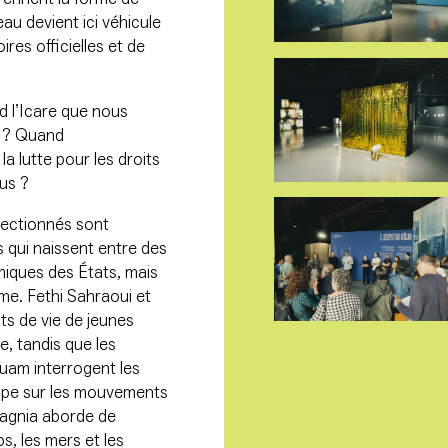
eau devient ici véhicule
ires officielles et de
d l’Icare que nous
il ? Quand
la lutte pour les droits
ous ?
électionnés sont
s qui naissent entre des
omiques des États, mais
me. Fethi Sahraoui et
s de vie de jeunes
e, tandis que les
ouam interrogent les
rope sur les mouvements
gagnia aborde de
s, les mers et les