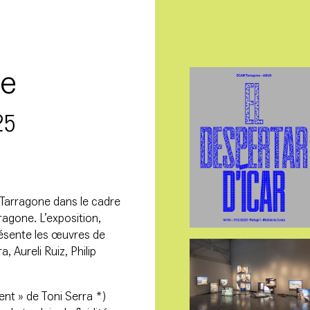
re
25
e Tarragone dans le cadre
agone. L’exposition,
ésente les œuvres de
 Aureli Ruiz, Philip
nt » de Toni Serra *)