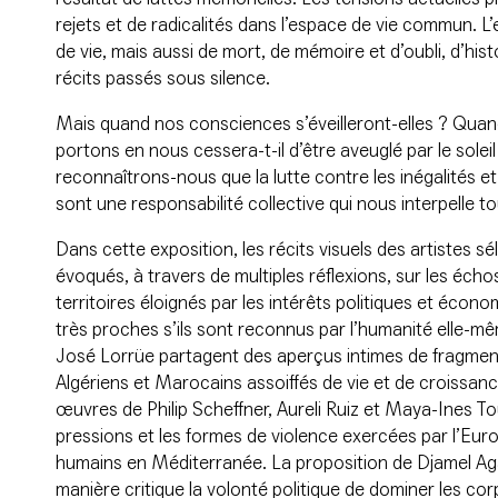
rejets et de radicalités dans l’espace de vie commun. L’
de vie, mais aussi de mort, de mémoire et d’oubli, d’histo
récits passés sous silence.
Mais quand nos consciences s’éveilleront-elles ? Quan
portons en nous cessera-t-il d’être aveuglé par le sole
reconnaîtrons-nous que la lutte contre les inégalités et 
sont une responsabilité collective qui nous interpelle t
Dans cette exposition, les récits visuels des artistes s
évoqués, à travers de multiples réflexions, sur les écho
territoires éloignés par les intérêts politiques et écon
très proches s’ils sont reconnus par l’humanité elle-mê
José Lorrüe partagent des aperçus intimes de fragment
Algériens et Marocains assoiffés de vie et de croissanc
œuvres de Philip Scheffner, Aureli Ruiz et Maya-Ines T
pressions et les formes de violence exercées par l’Eu
humains en Méditerranée. La proposition de Djamel A
manière critique la volonté politique de dominer les corp