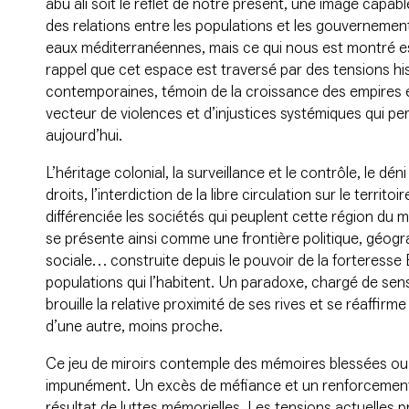
abu ali soit le reflet de notre présent, une image capable
des relations entre les populations et les gouvernement
eaux méditerranéennes, mais ce qui nous est montré es
rappel que cet espace est traversé par des tensions hi
contemporaines, témoin de la croissance des empires
vecteur de violences et d’injustices systémiques qui p
aujourd’hui.
L’héritage colonial, la surveillance et le contrôle, le dén
droits, l’interdiction de la libre circulation sur le territ
différenciée les sociétés qui peuplent cette région du
se présente ainsi comme une frontière politique, géog
sociale… construite depuis le pouvoir de la forteresse 
populations qui l’habitent. Un paradoxe, chargé de sens 
brouille la relative proximité de ses rives et se réaffirm
d’une autre, moins proche.
Ce jeu de miroirs contemple des mémoires blessées ou b
impunément. Un excès de méfiance et un renforcement 
résultat de luttes mémorielles. Les tensions actuelles 