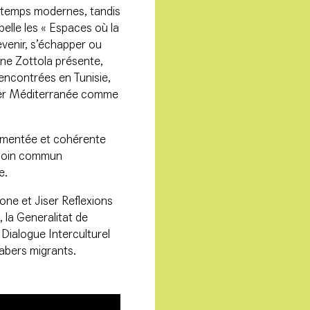
s temps modernes, tandis
ppelle les « Espaces où la
revenir, s’échapper ou
rene Zottola présente,
rencontrées en Tunisie,
e mer Méditerranée comme
agmentée et cohérente
besoin commun
e.
one et Jiser Reflexions
 la Generalitat de
Dialogue Interculturel
Sabers migrants.