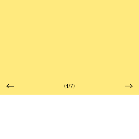
(1/7)
Polisèmies del silenci #0
28,00
€