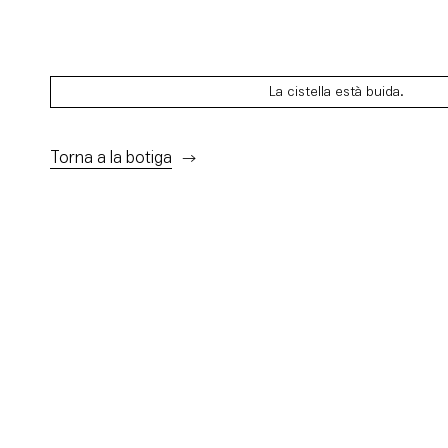
La cistella està buida.
Torna a la botiga