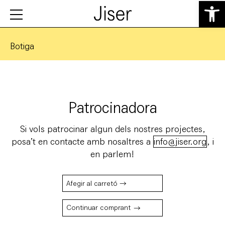
Obre la b
Botiga
Patrocinadora
Si vols patrocinar algun dels nostres projectes,
posa’t en contacte amb nosaltres a
info@jiser.org
, i
en parlem!
Afegir al carretó →
Continuar comprant