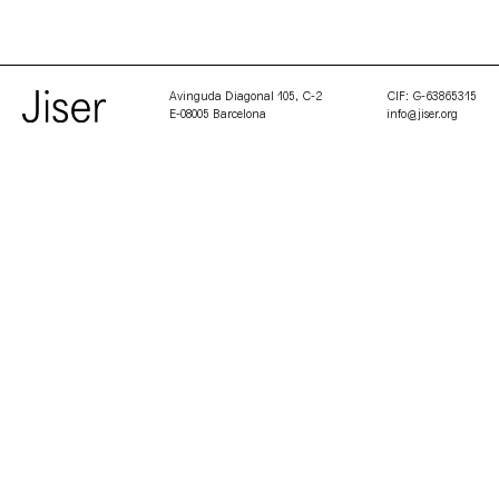
Avinguda Diagonal 105, C-2
CIF: G-63865315
E-08005 Barcelona
info@jiser.org