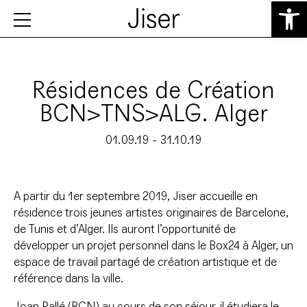
Ouvrir la 
Résidences de Création
BCN>TNS>ALG. Alger
01.09.19 - 31.10.19
A partir du 1er septembre 2019, Jiser accueille en
résidence trois jeunes artistes originaires de Barcelone,
de Tunis et d’Alger. Ils auront l’opportunité de
développer un projet personnel dans le Box24 à Alger, un
espace de travail partagé de création artistique et de
référence dans la ville.
Joan Pallé (BCN) au cours de son séjour, il étudiera le