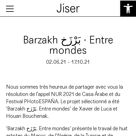
Ouvrir la 
Barzakh بَرْزَخ · Entre
mondes
02.06.21 - 17.10.21
Nous sommes très heureux de partager avec vous la
résolution de l’appel NUR 2021 de Casa Árabe et du
Festival PHotoESPAÑA. Le projet sélectionné a été
‘Barzakh بَرْزَخ. Entre mondes’ de Xavier de Luca et
Houari Bouchenak.
‘Barzakh بَرْزَخ. Entre mondes’ présente le travail de huit
artistes du Maroc, de l’Algérie, de la Tunisie et de