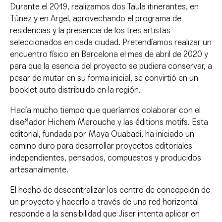
Durante el 2019, realizamos dos Taula itinerantes, en
Túnez y en Argel, aprovechando el programa de
residencias y la presencia de los tres artistas
seleccionados en cada ciudad. Pretendíamos realizar un
encuentro físico en Barcelona el mes de abril de 2020 y
para que la esencia del proyecto se pudiera conservar, a
pesar de mutar en su forma inicial, se convirtió en un
booklet auto distribuido en la región.
Hacía
mucho tiempo
que queríamos
colaborar con el
diseñador
Hichem
Merouche
y
las
éditions
motifs
.
Esta
editorial
, fundada
por Maya
Ouabadi
,
ha
iniciado un
camino
duro para
desarrollar proyectos
editoriales
independientes
, pensados
, compuestos
y
producidos
artesanalmente.
El hecho
de descentralizar los
centro
de concepción
de
un proyecto
y hacerlo
a través de una
red
horizontal
responde a la
sensibilidad que
Jiser
intenta
aplicar en