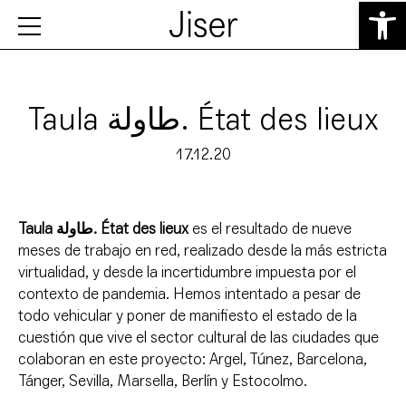
Abrir 
Taula طاولة. État des lieux
17.12.20
Taula طاولة. État des lieux
es el resultado
de nueve
meses
de trabajo
en red
, realizado
desde la
más
estricta
virtualidad
,
y
desde la
incertidumbre
impuesta por el
contexto
de pandemia.
Hemos intentado
a pesar de
todo
vehicular
y poner
de manifiesto
el estado de la
cuestión que
vive el
sector cultural
de las ciudades que
colaboran en
este proyecto:
Argel,
Túnez
,
Barcelona
,
Tánger
, Sevilla,
Marsella
, Berlín
y Estocolmo
.