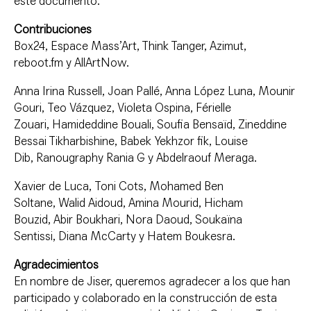
este documento.
Contribuciones
Box24, Espace Mass’Art, Think Tanger, Azimut,
reboot.fm y AllArtNow.
Anna Irina Russell, Joan Pallé, Anna López Luna, Mounir
Gouri, Teo Vázquez, Violeta Ospina, Férielle
Zouari, Hamideddine Bouali, Soufia Bensaïd, Zineddine
Bessai Tikharbishine, Babek Yekhzor fik, Louise
Dib, Ranougraphy Rania G y Abdelraouf Meraga.
Xavier de Luca,
Toni Cots,
Mohamed Ben
Soltane,
Walid Aidoud,
Amina Mourid,
Hicham
Bouzid,
Abir Boukhari,
Nora Daoud,
Soukaïna
Sentissi,
Diana McCarty y
Hatem Boukesra.
Agradecimientos
En nombre de Jiser, queremos agradecer a los que han
participado y colaborado en la construcción de esta