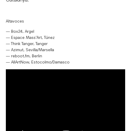
Altavoces
— Box24, Argel
— Espace Mass’Art, Túnez
— Think Tanger, Tanger
— Azimut, Sevilla/Marsella
— reboot.fm, Berlin
— AllArtNow, Estocolmo/Damasco