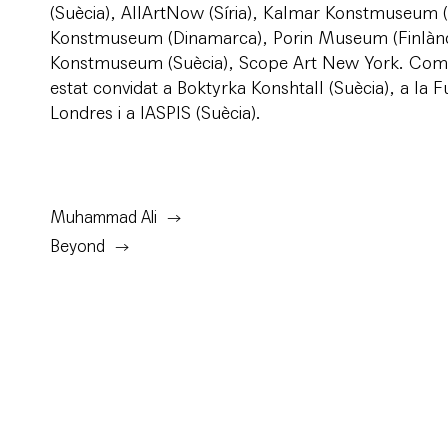
(Suècia), AllArtNow (Síria), Kalmar Konstmuseum 
Konstmuseum (Dinamarca), Porin Museum (Finlàn
Konstmuseum (Suècia), Scope Art New York. Com a
estat convidat a Boktyrka Konshtall (Suècia), a la 
Londres i a IASPIS (Suècia).
Muhammad Ali
Beyond