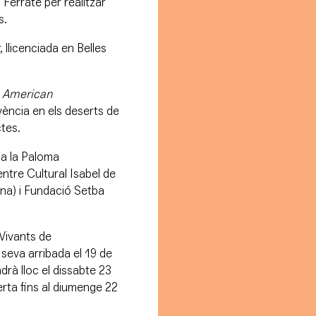
 Ferraté
per realitzar
s.
, llicenciada en Belles
e American
ivència en els deserts de
tes.
a la Paloma
ntre Cultural Isabel de
ona) i Fundació Setba
Vivants de
 seva arribada el 19 de
ndrà lloc el dissabte 23
erta fins al diumenge 22