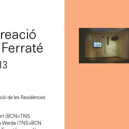
reació
Ferraté
13
ció de les
Residències
rt
(BCN>TNS
a Werda
(TNS>BCN