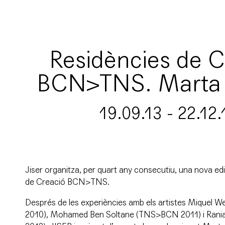
Residències de C
BCN>TNS. Marta 
19.09.13 - 22.12.
Jiser organitza, per quart any consecutiu, una nova edi
de Creació BCN>TNS
.
Després de les experiències amb els artistes
Miquel We
2010),
Mohamed Ben Soltane
(TNS>BCN 2011) i
Rani