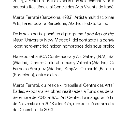
2012), JISER i un jurat d’experts han seleccionat
Marta
aquesta Residència al Centre des Arts Vivants de Radè
Marta Ferraté
(Barcelona, 1983). Artista multidisciplinar
Arts, ha estudiat a Barcelona, Madrid i Estats Units.
De la seva participació en el programa
Land Arts of th
West
(University New Mexico
)
i del contacte i la conv
l’oest nord-americà neixen nombrosos dels seus projec
Ha exposat a SCA Contemporary Art Gallery (NM), Sal
(Madrid), Centre Cultural Tomás y Valiente (Madrid), Ce
Farnesio Aranjuez (Madrid), StripArt-Guinardó (Barcel
(Barcelona), entre d’altres.
Marta Ferraté, qui resideix i treballa al
Centre des Arts 
Radès
, exposarà les obres realitzades a Tunis des de la
Setembre de 2013 al
BAC Art Center
. La inauguració ti
de Novembre de 2013 a les 17h, i l’exposició estarà ob
de Desembre de 2013.