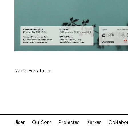
Marta Ferraté
Jiser
Qui Som
Projectes
Xarxes
Col·labo