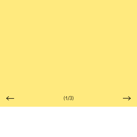
(1/3)
Thilleli Rahmoun · Auca al revés