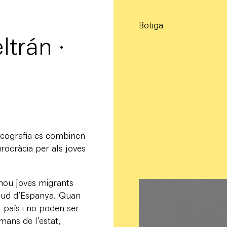
Botiga
ltrán ·
reografia es combinen
rocràcia per als joves
 nou joves migrants
l sud d’Espanya. Quan
 país i no poden ser
mans de l’estat,