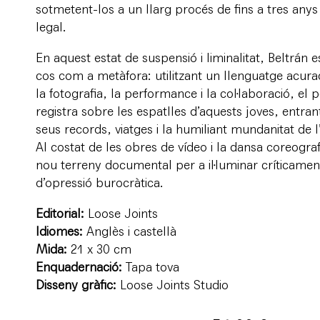
sotmetent-los a un llarg procés de fins a tres anys
legal.
En aquest estat de suspensió i liminalitat, Beltrá
cos com a metàfora: utilitzant un llenguatge acura
la fotografia, la performance i la col·laboració, el
registra sobre les espatlles d’aquests joves, entra
seus records, viatges i la humiliant mundanitat de l
Al costat de les obres de vídeo i la dansa coreogra
nou terreny documental per a il·luminar críticamen
d’opressió burocràtica.
Editorial:
Loose Joints
Idiomes:
Anglès i castellà
Mida:
21 x 30 cm
Enquadernació:
Tapa tova
Disseny gràfic:
Loose Joints Studio