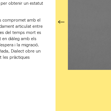
 per obtenir un estatut
n es compromet amb el
dament articulat entre
 pes del temps mort es
nt en diàleg amb els
’espera i la migració.
fiada, Dialect obre un
t les pràctiques