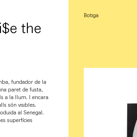
Botiga
i$e the
mba, fundador de la
una paret de fusta,
ls a la llum. I encara
ls són visibles.
oduïda al Senegal.
es superfícies