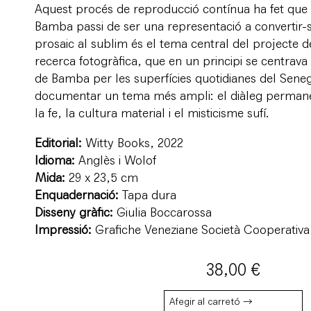
Aquest procés de reproducció contínua ha fet que
Bamba passi de ser una representació a convertir-s
prosaic al sublim és el tema central del projecte d
recerca fotogràfica, que en un principi se centrava
de Bamba per les superfícies quotidianes del Seneg
documentar un tema més ampli: el diàleg permane
la fe, la cultura material i el misticisme sufí.
Editorial:
Witty Books, 2022
Idioma:
Anglès i Wolof
Mida:
29 x 23,5 cm
Enquadernació:
Tapa dura
Disseny gràfic:
Giulia Boccarossa
Impressió:
Grafiche Veneziane Società Cooperativa 
38,00
€
Afegir al carretó →