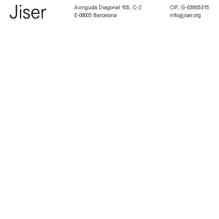
Avinguda Diagonal 105, C-2
CIF: G-63865315
E-08005 Barcelona
info@jiser.org