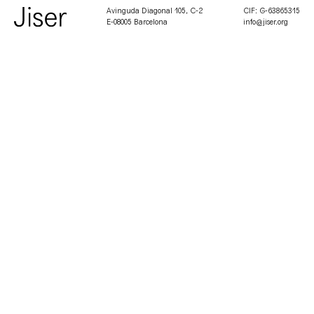
Avinguda Diagonal 105, C-2
CIF: G-63865315
E-08005 Barcelona
info@jiser.org