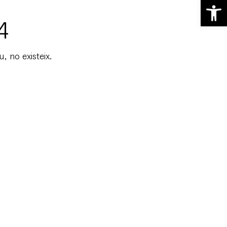
Obre la b
4
, no existeix.