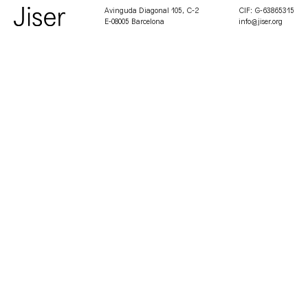
Avinguda Diagonal 105, C-2
CIF: G-63865315
E-08005 Barcelona
info@jiser.org