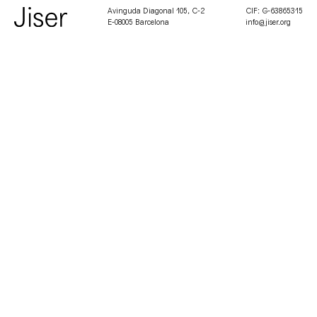
Avinguda Diagonal 105, C-2
CIF: G-63865315
E-08005 Barcelona
info@jiser.org