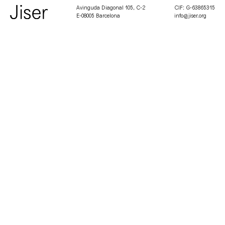
Avinguda Diagonal 105, C-2
CIF: G-63865315
E-08005 Barcelona
info@jiser.org