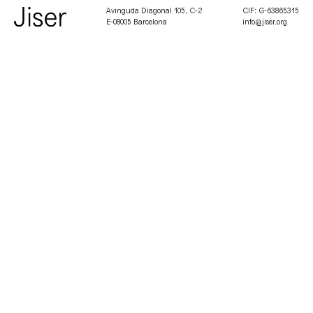
Avinguda Diagonal 105, C-2
CIF: G-63865315
E-08005 Barcelona
info@jiser.org