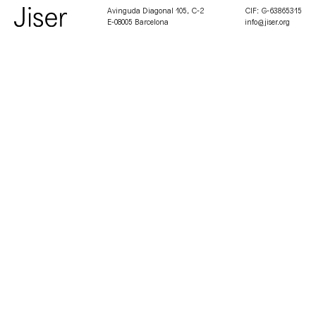
Avinguda Diagonal 105, C-2
CIF: G-63865315
E-08005 Barcelona
info@jiser.org