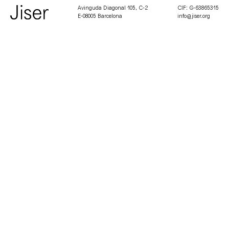
Avinguda Diagonal 105, C-2
CIF: G-63865315
E-08005 Barcelona
info@jiser.org