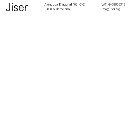
Avinguda Diagonal 105, C-2
VAT: G-63865315
E-08005 Barcelona
info@jiser.org