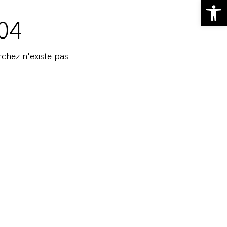
Ouvrir la 
404
chez n'existe pas