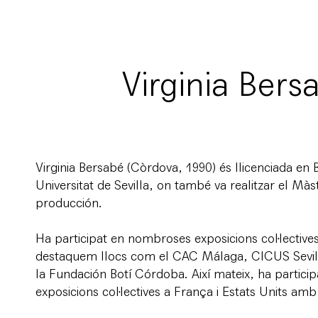
Virginia Bers
Virginia Bersabé (Còrdova, 1990) és llicenciada en B
Universitat de Sevilla, on també va realitzar el Màst
producción.
Ha participat en nombroses exposicions col·lectives
destaquem llocs com el CAC Málaga, CICUS Sevil
la Fundación Botí Córdoba. Així mateix, ha partici
exposicions col·lectives a França i Estats Units am