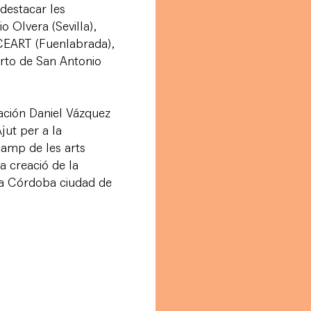
 destacar les
o Olvera (Sevilla),
 CEART (Fuenlabrada),
rto de San Antonio
ación Daniel Vázquez
jut per a la
 camp de les arts
la creació de la
a a Córdoba ciudad de