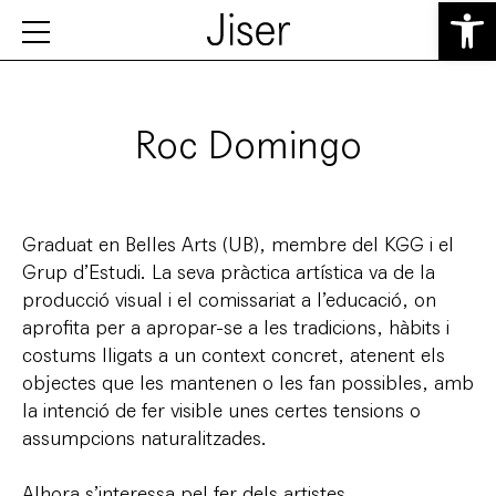
Obre la b
Roc Domingo
Graduat en Belles Arts (UB), membre del KGG i el
Grup d’Estudi. La seva pràctica artística va de la
producció visual i el comissariat a l’educació, on
aprofita per a apropar-se a les tradicions, hàbits i
costums lligats a un context concret, atenent els
objectes que les mantenen o les fan possibles, amb
la intenció de fer visible unes certes tensions o
assumpcions naturalitzades.
Alhora s’interessa pel fer dels artistes