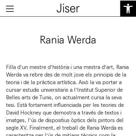
Obre la b
Rania Werda
Filla d'un mestre d'història i una mestra d'art, Rania
Werda va rebre des de molt jove els principis de la
teoria i de la pràctica artística. Això la va portar a
cursar estudis universitaris a l'Institut Superior de
Belles arts de Tunis, on actualment cursa la seva
tesi. Està fortament influenciada per les teories de
David Hockney que demostra a través de textos i
imatges, l'ús de dispositius òptics dels pintors del
segle XV. Finalment, el treball de Rania Werda es
caracteritza per l'ús de mitjans tècnics com la