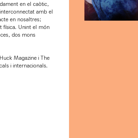
undament en el caòtic,
 interconnectat amb el
acte en nosaltres;
at física. Unint el món
rences, dos mons
 Huck Magazine i The
als i internacionals.