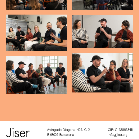
Avinguda Diagonal 105, C-2
CIF: G-63865315
E-08005 Barcelona
info@jiser.org