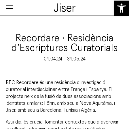
Obre la b
Recordare · Residència
d’Escriptures Curatorials
01.04.24 - 31.05.24
REC Recordare
és una residència d’investigació
curatorial interdisciplinar entre França i Espanya. El
projecte neix de la fusió de dues associacions amb
identitats similars: Föhn, amb seu a Nova Aquitània, i
Jiser, amb seu a Barcelona, Tunísia i Algèria.
Avui dia, és crucial fomentar contextos que afavoreixin
la reflexió i ofereixin oportunitats per a múltiples