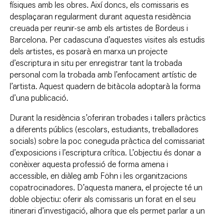
físiques amb les obres. Així doncs, els comissaris es
desplaçaran regularment durant aquesta residència
creuada per reunir-se amb els artistes de Bordeus i
Barcelona. Per cadascuna d’aquestes visites als estudis
dels artistes, es posarà en marxa un projecte
d’escriptura in situ per enregistrar tant la trobada
personal com la trobada amb l’enfocament artístic de
l’artista. Aquest quadern de bitàcola adoptarà la forma
d’una publicació.
Durant la residència s’oferiran trobades i tallers pràctics
a diferents públics (escolars, estudiants, treballadores
socials) sobre la poc coneguda pràctica del comissariat
d’exposicions i l’escriptura crítica. L’objectiu és donar a
conèixer aquesta professió de forma amena i
accessible, en diàleg amb Föhn i les organitzacions
copatrocinadores. D’aquesta manera, el projecte té un
doble objectiu: oferir als comissaris un forat en el seu
itinerari d’investigació, alhora que els permet parlar a un