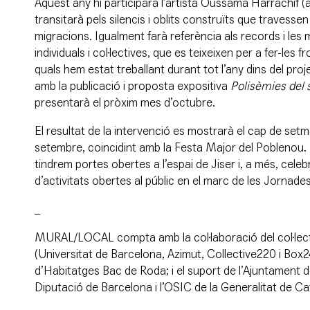
Aquest any hi participarà l’artista Oussama Harrachif (
transitarà pels silencis i oblits construïts que travessen e
migracions. Igualment farà referència als records i les
individuals i col·lectives, que es teixeixen per a fer-les 
quals hem estat treballant durant tot l’any dins del pro
amb la publicació i proposta expositiva
Polisèmies del s
presentarà el pròxim mes d’octubre.
El resultat de la intervenció es mostrarà el cap de setm
setembre, coincidint amb la Festa Major del Poblenou.
tindrem portes obertes a l’espai de Jiser i, a més, cele
d’activitats obertes al públic en el marc de les Jornad
_
MURAL/LOCAL compta amb la col·laboració del col·lec
(Universitat de Barcelona, Azimut, Collective220 i Box2
d’Habitatges Bac de Roda; i el suport de l’Ajuntament d
Diputació de Barcelona i l’OSIC de la Generalitat de Ca