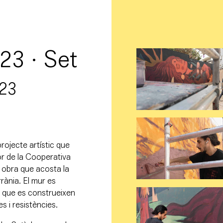
3 · Set
.23
ojecte artístic que
ior de la Cooperativa
 obra que acosta la
rrània. El mur es
es que es construeixen
s i resistències.