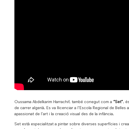
Oussama Abdelkarim Harrachif, també conegut com a
“Set”
, é
de carrer algerià. Es va llicenciar a l’Escola Regional de Belles 
apassionat de l’art i la creació visual des de la infància.
Set està especialitzat a pintar sobre diverses superfícies i crea