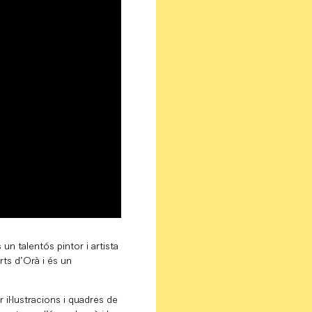
s un talentós pintor i artista
arts d’Orà i és un
r il·lustracions i quadres de