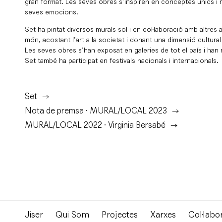
gran format. Les seves obres s’inspiren en conceptes únics i m
seves emocions.
Set ha pintat diversos murals sol i en col·laboració amb altres ar
món, acostant l’art a la societat i donant una dimensió cultural
Les seves obres s’han exposat en galeries de tot el país i han r
Set també ha participat en festivals nacionals i internacionals.
Set
Nota de premsa · MURAL/LOCAL 2023
MURAL/LOCAL 2022 · Virginia Bersabé
Jiser
Qui Som
Projectes
Xarxes
Col·labo