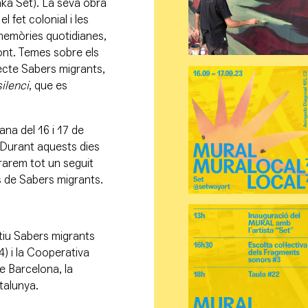
aka Set). La seva obra
l fet colonial i les
 memòries quotidianes,
front. Temes sobre els
jecte Sabers migrants,
ilenci
, que es
ana del 16 i 17 de
 Durant aquests dies
brarem tot un seguit
es de Sabers migrants.
tiu Sabers migrants
4) i la Cooperativa
e Barcelona, la
talunya.