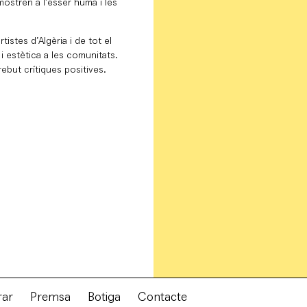
ostren a l’ésser humà i les
tistes d’Algèria i de tot el
 i estètica a les comunitats.
ebut crítiques positives.
rar
Premsa
Botiga
Contacte