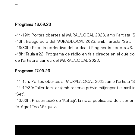
_
Programa 16.09.23
-11-19h: Portes obertes al MURAL/LOCAL 2023, amb l’artista ‘S
-13h: Inauguració del MURAL/LOCAL 2023, amb l’artista ‘Set’.
-16:30h: Escolta col·lectiva del podcast Fragments sonors #3.
-18h: Taula #22. Programa de ràdio en fals directe en el què 
de l’artista a càrrec del MURAL/LOCAL 2023.
Programa 17.09.23
-11-15h: Portes obertes al MURAL/LOCAL 2023, amb l’artista ‘Se
-11-12:30: Taller familiar (amb reserva prèvia mitjançant el mail i
‘Set’.
-13:00h: Presentació de ‘Kafteji’, la nova publicació de Jiser en
fotógraf Teo Vázquez.
_