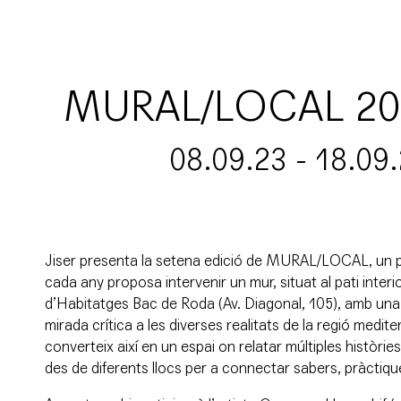
MURAL/LOCAL 202
08.09.23 - 18.09
Jiser presenta la setena edició de MURAL/LOCAL, un pr
cada any proposa intervenir un mur, situat al pati inter
d’Habitatges Bac de Roda (Av. Diagonal, 105), amb una
mirada crítica a les diverses realitats de la regió medite
converteix així en un espai on relatar múltiples històri
des de diferents llocs per a connectar sabers, pràctique