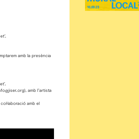
et’.
comptarem amb la presència
t’.
nfo@jiser.org), amb l’artista
 col·laboració amb el