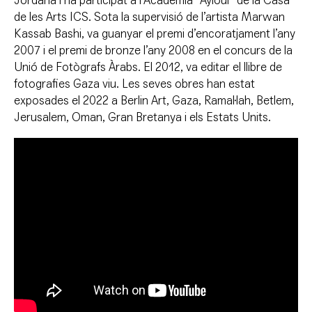
Jordana i ha participat a l’Acadèmia “Ayloul” de la Casa
de les Arts ICS. Sota la supervisió de l’artista Marwan
Kassab Bashi, va guanyar el premi d’encoratjament l’any
2007 i el premi de bronze l’any 2008 en el concurs de la
Unió de Fotògrafs Àrabs. El 2012, va editar el llibre de
fotografies Gaza viu. Les seves obres han estat
exposades el 2022 a Berlin Art, Gaza, Ramal·lah, Betlem,
Jerusalem, Oman, Gran Bretanya i els Estats Units.