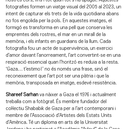
fotografies formen un viatge visual del 2005 al 2023, un
intent de capturar els trets de la vida quotidiana abans
no fos engolida per la pols. En aquestes imatges, el
formigó es transforma en una pell que conserva les
empremtes dels rostres, el mar en un mirall de la
memòria, i els infants en guardians de la llum. Cada
fotografia fou un acte de supervivència, un exercici
d’amor davant l’anorreament, l’art convertint-se en una
respiració essencial quan l’horitzó es reduïa a la resta.
‘Gaza… t’estimo!’ no és només una frase, sinó el
reconeixement que l’art pot ser una pàtria i que la
memòria, transposada en imatge, esdevé resistència.
Shareef Sarhan
va nàixer a Gaza el 1976 i actualment
treballa com a fotògraf. És membre fundador del
col·lectiu Shababik de Gaza per a l’art contemporani i
membre de l’Associació d’Artistes dels Estats Units
d’Amèrica. Té un diploma en arts de la Universitat