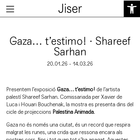
Obre la b
Gaza… t’estimo! · Shareef
Sarhan
20.01.26 - 14.03.26
Presentem l’exposició
Gaza… t’estimo!
de l’artista
palestí Shareef Sarhan. Comissariada per Xavier de
Luca i Houari Bouchenak, la mostra es presenta dins del
cicle de projeccions
Palestina Animada
.
Gaza no és només una ciutat, és un record que respira
malgrat les runes, una crida que ressona encara als
nostres cors, fins i tot quan tot s’ha apagat. Aquestes