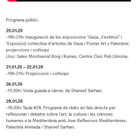
Programa públic:
20.01.26
-18h-21h: Inauguració de les exposicions ‘Gaza…t’estimo!’ i
‘Exposició col·lectiva d’artistes de Gaza i Poster Art x Palestine’,
projeccions i col·loqui
Lloc: Sales Montserrat Roig i Ruïnes. Centre Cívic Pati Llimona.
21.01.26 – 22.01.26
-18h-21h: Projeccions i col·loqui
24.01.26
-11:30h: Visita guiada a càrrec de Shareef Sarhan.
28.01.26
-18:30h: Taula #28. Programa de ràdio en fals directe per
reflexionar i debatre sobre l’art, la cultura i les ciències
humanes a la Mediterrània amb Jiser Reflexions Mediterrànies,
Palestina Animada i Shareef Sarhan.