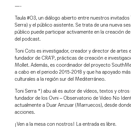
—-
Taula #O3
, un diálogo abierto entre nuestros invitados 
Serra) y el público asistente. Se trata de una nueva se
público puede participar activamente en la creación de
del podcast.
Toni Cots
es investigador, creador y director de artes
fundador de CRA’P, prácticas de creación e investigaci
Mollet. Además, es coordinador del proyecto SouthMe
a cabo en el periodo 2015-2018 y que ha apoyado más
culturales a la región sur del Mediterráneo.
Toni Serra *) abu ali
es autor de vídeos, textos y otro
fundador de los Ovni – Observatorio de Video No Ident
actualmente a Duar Amzuar (Marruecos), desde donde a
acciones.
¡Ven a la mesa con nostros! La entrada es libre.