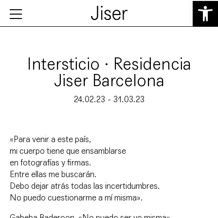
Abrir 
Intersticio · Residencia
Jiser Barcelona
24.02.23 - 31.03.23
«Para venir a este país,
mi cuerpo tiene que ensamblarse
en fotografías y firmas.
Entre ellas me buscarán.
Debo dejar atrás todas las incertidumbres.
No puedo cuestionarme a mí misma».
Gabeba Baderoon, «No puedo ser yo misma».