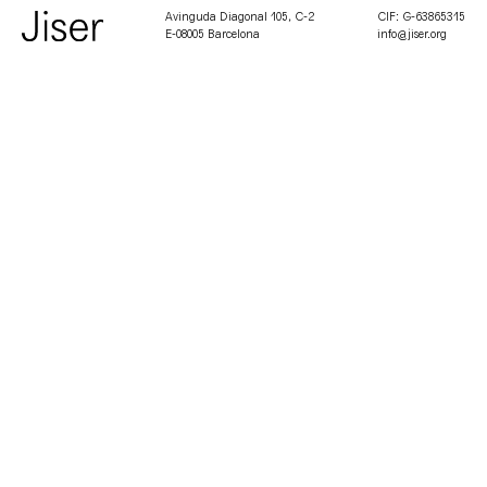
Avinguda Diagonal 105, C-2
CIF: G-63865315
E-08005 Barcelona
info@jiser.org