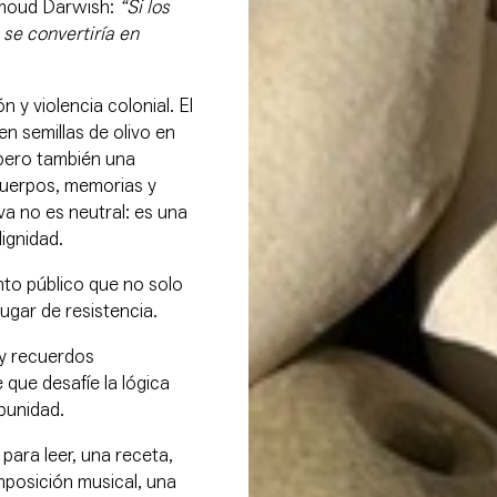
hmoud Darwish:
“Si los
 se convertiría en
y violencia colonial. El
n semillas de olivo en
 pero también una
 cuerpos, memorias y
va no es neutral: es una
dignidad.
nto público que no solo
ugar de resistencia.
 y recuerdos
 que desafíe la lógica
mpunidad.
para leer, una receta,
mposición musical, una