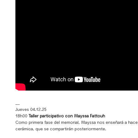
__
Jueves 04.12.25
18h00
Taller participativo con Mayssa Fattouh
Como primera fase del memorial, Mayssa nos enseñará a hacer
cerámica, que se compartirán posteriormente.